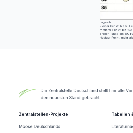
Legende:
kleiner Punkt: bis 50 Fu
mittlerer Punkt: bis 100
großer Punkt: bis 500 F
riesiger Punkt: mehr al
Footer
Die Zentralstelle Deutschland stellt hier all
den neuesten Stand gebracht.
Zentralstellen-Projekte
Tabellen 
Moose Deutschlands
Literaturn