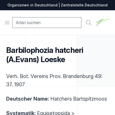
Organismen in Deutschland | Zentralstelle Deutschland
Zentralste
Open menu
Suche
Barbilophozia hatcheri
(A.Evans) Loeske
Verh. Bot. Vereins Prov. Brandenburg 49:
37. 1907
Deutscher Name:
Hatchers Bartspitzmoos
Systematik:
Equisetopsida >