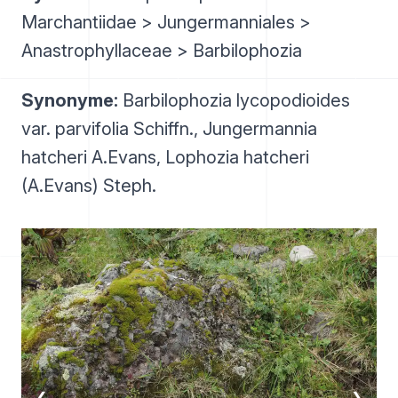
Marchantiidae > Jungermanniales >
Anastrophyllaceae > Barbilophozia
Synonyme:
Barbilophozia lycopodioides
var. parvifolia Schiffn., Jungermannia
hatcheri A.Evans, Lophozia hatcheri
(A.Evans) Steph.
❮
❯