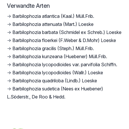
Verwandte Arten
→
Barbilophozia atlantica (Kaal.) Müll.Frib.
→
Barbilophozia attenuata (Mart.) Loeske
→
Barbilophozia barbata (Schmidel ex Schreb.) Loeske
→
Barbilophozia floerkei (F.Weber & D.Mohr) Loeske
→
Barbilophozia gracilis (Steph.) Müll.Frib.
→
Barbilophozia kunzeana (Huebener) Müll.Frib.
→
Barbilophozia lycopodioides var. parvifolia Schiffn.
→
Barbilophozia lycopodioides (Wallr.) Loeske
→
Barbilophozia quadriloba (Lindb.) Loeske
→
Barbilophozia sudetica (Nees ex Huebener)
L.Söderstr., De Roo & Hedd.
Footer