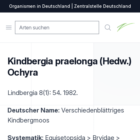
Organismen in Deutschland | Zentralstelle Deutschland
Zentralste
Open menu
Suche
Kindbergia praelonga (Hedw.)
Ochyra
Lindbergia 8(1): 54. 1982.
Deutscher Name:
Verschiedenblättriges
Kindbergmoos
Systematik:
Equisetopsida > Bryidae >