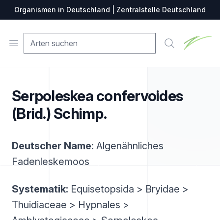
Organismen in Deutschland | Zentralstelle Deutschland
Zentralste
Open menu
Suche
Serpoleskea confervoides
(Brid.) Schimp.
Deutscher Name:
Algenähnliches
Fadenleskemoos
Systematik:
Equisetopsida > Bryidae >
Thuidiaceae > Hypnales >