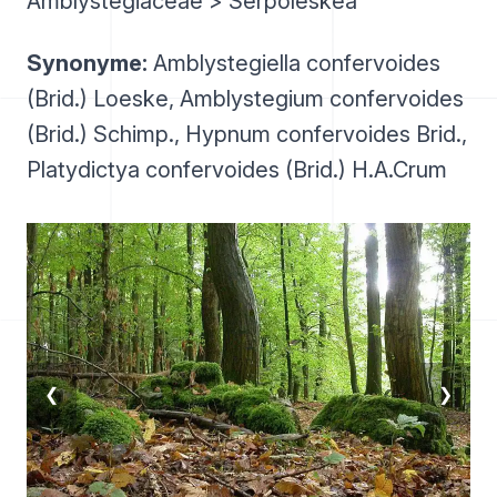
Amblystegiaceae > Serpoleskea
Synonyme:
Amblystegiella confervoides
(Brid.) Loeske, Amblystegium confervoides
(Brid.) Schimp., Hypnum confervoides Brid.,
Platydictya confervoides (Brid.) H.A.Crum
❮
❯