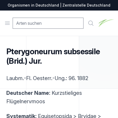
Organismen in Deutschland | Zentralstelle Deutschland
Zentralste
Open menu
Suche
Pterygoneurum subsessile
(Brid.) Jur.
Laubm.-Fl. Oesterr.-Ung.: 96. 1882
Deutscher Name:
Kurzstieliges
Flügelnervmoos
Systematik:
Equisetopsida > Bryidae >