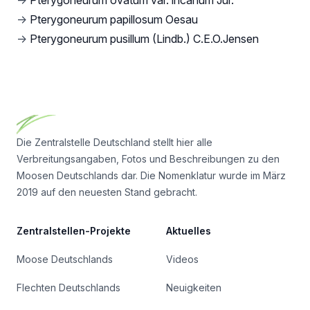
→
Pterygoneurum ovatum var. incanum Jur.
→
Pterygoneurum papillosum Oesau
→
Pterygoneurum pusillum (Lindb.) C.E.O.Jensen
Footer
Die Zentralstelle Deutschland stellt hier alle
Verbreitungsangaben, Fotos und Beschreibungen zu den
Moosen Deutschlands dar. Die Nomenklatur wurde im März
2019 auf den neuesten Stand gebracht.
Zentralstellen-Projekte
Aktuelles
Moose Deutschlands
Videos
Flechten Deutschlands
Neuigkeiten