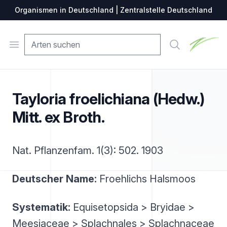
Organismen in Deutschland | Zentralstelle Deutschland
Zentralste
Open menu
Suche
Tayloria froelichiana (Hedw.)
Mitt. ex Broth.
Nat. Pflanzenfam. 1(3): 502. 1903
Deutscher Name:
Froehlichs Halsmoos
Systematik:
Equisetopsida > Bryidae >
Meesiaceae > Splachnales > Splachnaceae