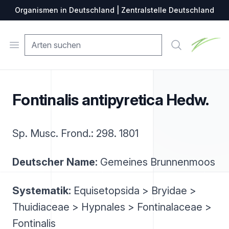
Organismen in Deutschland | Zentralstelle Deutschland
Zentralste
Open menu
Suche
Fontinalis antipyretica Hedw.
Sp. Musc. Frond.: 298. 1801
Deutscher Name:
Gemeines Brunnenmoos
Systematik:
Equisetopsida > Bryidae >
Thuidiaceae > Hypnales > Fontinalaceae >
Fontinalis