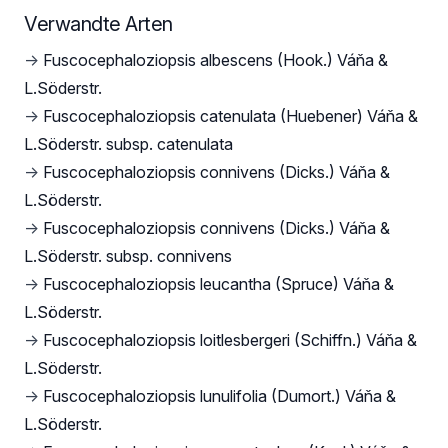
Verwandte Arten
→
Fuscocephaloziopsis albescens (Hook.) Váňa &
L.Söderstr.
→
Fuscocephaloziopsis catenulata (Huebener) Váňa &
L.Söderstr. subsp. catenulata
→
Fuscocephaloziopsis connivens (Dicks.) Váňa &
L.Söderstr.
→
Fuscocephaloziopsis connivens (Dicks.) Váňa &
L.Söderstr. subsp. connivens
→
Fuscocephaloziopsis leucantha (Spruce) Váňa &
L.Söderstr.
→
Fuscocephaloziopsis loitlesbergeri (Schiffn.) Váňa &
L.Söderstr.
→
Fuscocephaloziopsis lunulifolia (Dumort.) Váňa &
L.Söderstr.