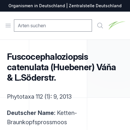
Organismen in Deutschland | Zentralstelle Deutschland
Zentralste
Open menu
Suche
Fuscocephaloziopsis
catenulata (Huebener) Váňa
& L.Söderstr.
Phytotaxa 112 (1): 9, 2013
Deutscher Name:
Ketten-
Braunkopfsprossmoos