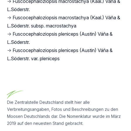
→
Fuscocephaloziopsis macrostachya (Kaal.) Váňa &
L.Söderstr.
→
Fuscocephaloziopsis macrostachya (Kaal.) Váňa &
L.Söderstr. subsp. macrostachya
→
Fuscocephaloziopsis pleniceps (Austin) Váňa &
L.Söderstr.
→
Fuscocephaloziopsis pleniceps (Austin) Váňa &
L.Söderstr. var. pleniceps
Footer
Die Zentralstelle Deutschland stellt hier alle
Verbreitungsangaben, Fotos und Beschreibungen zu den
Moosen Deutschlands dar. Die Nomenklatur wurde im März
2019 auf den neuesten Stand gebracht.