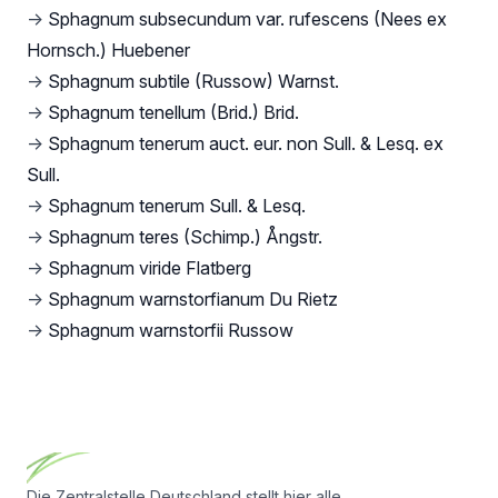
→
Sphagnum subsecundum var. rufescens (Nees ex
Hornsch.) Huebener
→
Sphagnum subtile (Russow) Warnst.
→
Sphagnum tenellum (Brid.) Brid.
→
Sphagnum tenerum auct. eur. non Sull. & Lesq. ex
Sull.
→
Sphagnum tenerum Sull. & Lesq.
→
Sphagnum teres (Schimp.) Ångstr.
→
Sphagnum viride Flatberg
→
Sphagnum warnstorfianum Du Rietz
→
Sphagnum warnstorfii Russow
Footer
Die Zentralstelle Deutschland stellt hier alle