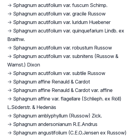
→
Sphagnum acutifolium var. fuscum Schimp.
→
Sphagnum acutifolium var. gracile Russow
→
Sphagnum acutifolium var. luridum Huebener
→
Sphagnum acutifolium var. quinquefarium Lindb. ex
Braithw.
→
Sphagnum acutifolium var. robustum Russow
→
Sphagnum acutifolium var. subnitens (Russow &
Warnst.) Dixon
→
Sphagnum acutifolium var. subtile Russow
→
Sphagnum affine Renauld & Cardot
→
Sphagnum affine Renauld & Cardot var. affine
→
Sphagnum affine var. flagellare (Schlieph. ex Röll)
L.Söderstr. & Hedenäs
→
Sphagnum amblyphyllum (Russow) Zick.
→
Sphagnum andersonianum R.E.Andrus
→
Sphagnum angustifolium (C.E.O.Jensen ex Russow)