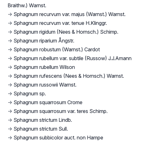
Braithw.) Warnst.
→
Sphagnum recurvum var. majus (Warnst.) Warnst.
→
Sphagnum recurvum var. tenue H.Klinggr.
→
Sphagnum rigidum (Nees & Hornsch.) Schimp.
→
Sphagnum riparium Ångstr.
→
Sphagnum robustum (Warnst.) Cardot
→
Sphagnum rubellum var. subtile (Russow) J.J.Amann
→
Sphagnum rubellum Wilson
→
Sphagnum rufescens (Nees & Hornsch.) Warnst.
→
Sphagnum russowii Warnst.
→
Sphagnum sp.
→
Sphagnum squarrosum Crome
→
Sphagnum squarrosum var. teres Schimp.
→
Sphagnum strictum Lindb.
→
Sphagnum strictum Sull.
→
Sphagnum subbicolor auct. non Hampe