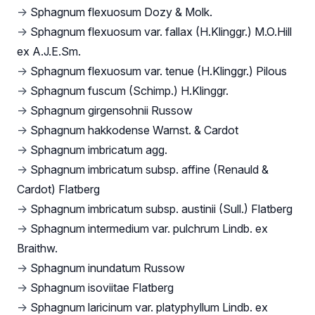
→
Sphagnum flexuosum Dozy & Molk.
→
Sphagnum flexuosum var. fallax (H.Klinggr.) M.O.Hill
ex A.J.E.Sm.
→
Sphagnum flexuosum var. tenue (H.Klinggr.) Pilous
→
Sphagnum fuscum (Schimp.) H.Klinggr.
→
Sphagnum girgensohnii Russow
→
Sphagnum hakkodense Warnst. & Cardot
→
Sphagnum imbricatum agg.
→
Sphagnum imbricatum subsp. affine (Renauld &
Cardot) Flatberg
→
Sphagnum imbricatum subsp. austinii (Sull.) Flatberg
→
Sphagnum intermedium var. pulchrum Lindb. ex
Braithw.
→
Sphagnum inundatum Russow
→
Sphagnum isoviitae Flatberg
→
Sphagnum laricinum var. platyphyllum Lindb. ex