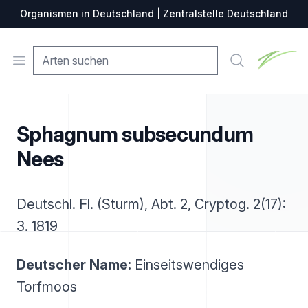
Organismen in Deutschland | Zentralstelle Deutschland
Zentralste
Open menu
Suche
Sphagnum subsecundum
Nees
Deutschl. Fl. (Sturm), Abt. 2, Cryptog. 2(17):
3. 1819
Deutscher Name:
Einseitswendiges
Torfmoos