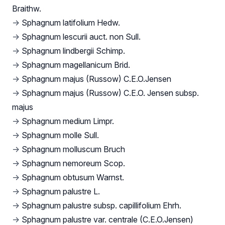
Braithw.
→
Sphagnum latifolium Hedw.
→
Sphagnum lescurii auct. non Sull.
→
Sphagnum lindbergii Schimp.
→
Sphagnum magellanicum Brid.
→
Sphagnum majus (Russow) C.E.O.Jensen
→
Sphagnum majus (Russow) C.E.O. Jensen subsp.
majus
→
Sphagnum medium Limpr.
→
Sphagnum molle Sull.
→
Sphagnum molluscum Bruch
→
Sphagnum nemoreum Scop.
→
Sphagnum obtusum Warnst.
→
Sphagnum palustre L.
→
Sphagnum palustre subsp. capillifolium Ehrh.
→
Sphagnum palustre var. centrale (C.E.O.Jensen)