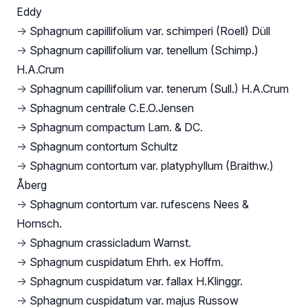
Eddy
→
Sphagnum capillifolium var. schimperi (Roell) Düll
→
Sphagnum capillifolium var. tenellum (Schimp.)
H.A.Crum
→
Sphagnum capillifolium var. tenerum (Sull.) H.A.Crum
→
Sphagnum centrale C.E.O.Jensen
→
Sphagnum compactum Lam. & DC.
→
Sphagnum contortum Schultz
→
Sphagnum contortum var. platyphyllum (Braithw.)
Åberg
→
Sphagnum contortum var. rufescens Nees &
Hornsch.
→
Sphagnum crassicladum Warnst.
→
Sphagnum cuspidatum Ehrh. ex Hoffm.
→
Sphagnum cuspidatum var. fallax H.Klinggr.
→
Sphagnum cuspidatum var. majus Russow