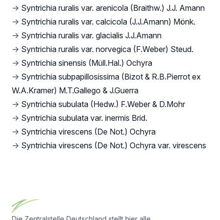
→
Syntrichia ruralis var. arenicola (Braithw.) J.J. Amann
→
Syntrichia ruralis var. calcicola (J.J.Amann) Mönk.
→
Syntrichia ruralis var. glacialis J.J.Amann
→
Syntrichia ruralis var. norvegica (F.Weber) Steud.
→
Syntrichia sinensis (Müll.Hal.) Ochyra
→
Syntrichia subpapillosissima (Bizot & R.B.Pierrot ex
W.A.Kramer) M.T.Gallego & J.Guerra
→
Syntrichia subulata (Hedw.) F.Weber & D.Mohr
→
Syntrichia subulata var. inermis Brid.
→
Syntrichia virescens (De Not.) Ochyra
→
Syntrichia virescens (De Not.) Ochyra var. virescens
Footer
Die Zentralstelle Deutschland stellt hier alle