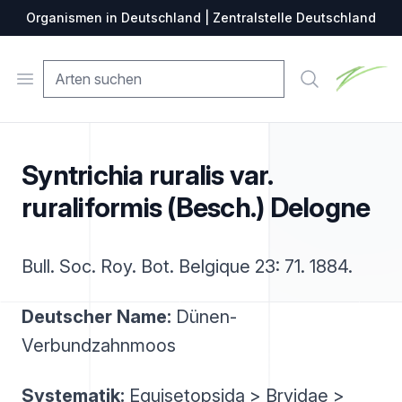
Organismen in Deutschland | Zentralstelle Deutschland
Zentralste
Open menu
Suche
Syntrichia ruralis var.
ruraliformis (Besch.) Delogne
Bull. Soc. Roy. Bot. Belgique 23: 71. 1884.
Deutscher Name:
Dünen-
Verbundzahnmoos
Systematik:
Equisetopsida > Bryidae >