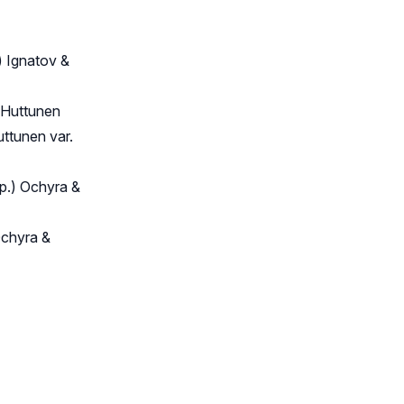
) Ignatov &
 Huttunen
ttunen var.
p.) Ochyra &
Ochyra &