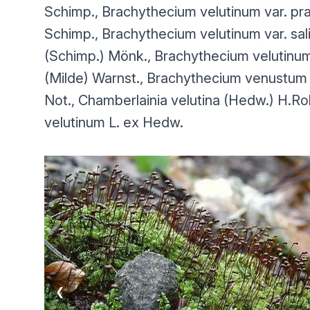
Schimp., Brachythecium velutinum var. p
Schimp., Brachythecium velutinum var. sal
(Schimp.) Mönk., Brachythecium velutinum
(Milde) Warnst., Brachythecium venustum
Not., Chamberlainia velutina (Hedw.) H.R
velutinum L. ex Hedw.
❮