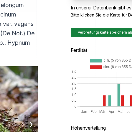
raelongum
In unserer Datenbank gibt es
icinum
Bitte klicken Sie die Karte für De
 var. vagans
 (De Not.) De
Verbreitungskarte speichern al
ob., Hypnum
Fertilität
❯
Höhenverteilung