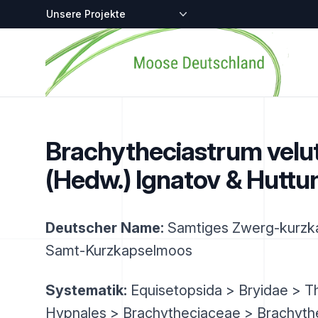
Zentralstellen-Projekte
Startseite
Brachytheciastrum velu
(Hedw.) Ignatov & Huttu
Deutscher Name:
Samtiges Zwerg-kurzk
Samt-Kurzkapselmoos
Systematik:
Equisetopsida > Bryidae > T
Hypnales > Brachytheciaceae > Brachyth