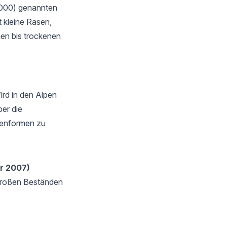
(2000) genannten
t kleine Rasen,
hen bis trockenen
ird in den Alpen
er die
henformen zu
r 2007)
n großen Beständen