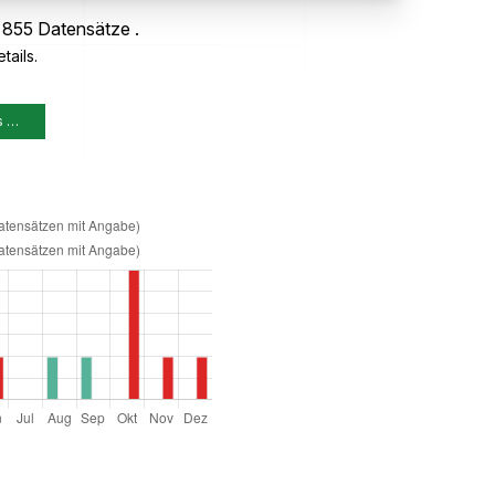
 855 Datensätze .
tails.
s …