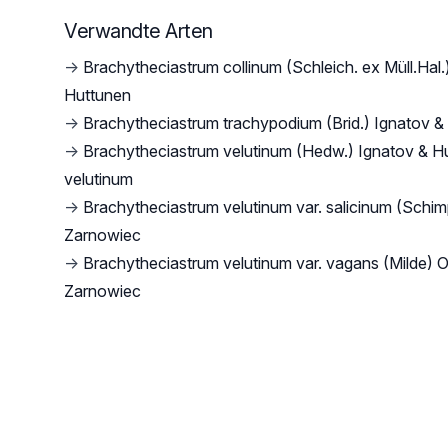
Verwandte Arten
→
Brachytheciastrum collinum (Schleich. ex Müll.Hal.
Huttunen
→
Brachytheciastrum trachypodium (Brid.) Ignatov &
→
Brachytheciastrum velutinum (Hedw.) Ignatov & Hu
velutinum
→
Brachytheciastrum velutinum var. salicinum (Schim
Zarnowiec
→
Brachytheciastrum velutinum var. vagans (Milde) 
Zarnowiec
Footer