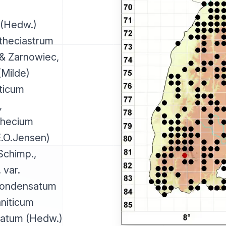
 (Hedw.)
ytheciastrum
 & Zarnowiec,
(Milde)
ticum
,
thecium
E.O.Jensen)
Schimp.,
 var.
 condensatum
aniticum
icatum (Hedw.)