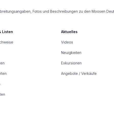
e Verbreitungsangaben, Fotos und Beschreibungen zu den Moosen Deu
& Listen
Aktuelles
achweise
Videos
Neuigkeiten
ten
Exkursionen
rten
Angebote / Verkäufe
s
rten