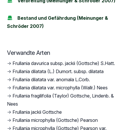
Verbreitung (Meinunger & Schröder 2007)
Bestand und Gefährdung (Meinunger &
Schröder 2007)
Verwandte Arten
→
Frullania davurica subsp. jackii (Gottsche) S.Hatt.
→
Frullania dilatata (L.) Dumort. subsp. dilatata
→
Frullania dilatata var. anomala L.Corb.
→
Frullania dilatata var. microphylla (Wallr.) Nees
→
Frullania fragilifolia (Taylor) Gottsche, Lindenb. &
Nees
→
Frullania jackii Gottsche
→
Frullania microphylla (Gottsche) Pearson
→
Frullania microphylla (Gottsche) Pearson var.