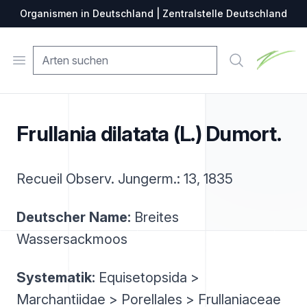
Organismen in Deutschland | Zentralstelle Deutschland
Zentralste
Open menu
Suche
Frullania dilatata (L.) Dumort.
Recueil Observ. Jungerm.: 13, 1835
Deutscher Name:
Breites
Wassersackmoos
Systematik:
Equisetopsida >
Marchantiidae > Porellales > Frullaniaceae