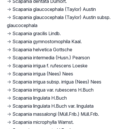
→
Scapania dentata Dumort.
→
Scapania glaucocephala (Taylor) Austin
→
Scapania glaucocephala (Taylor) Austin subsp.
glaucocephala
→
Scapania gracilis Lindb.
→
Scapania gymnostomophila Kaal.
→
Scapania helvetica Gottsche
→
Scapania intermedia (Husn.) Pearson
→
Scapania irrigua f. rufescens Loeske
→
Scapania irrigua (Nees) Nees
→
Scapania irrigua subsp. irrigua (Nees) Nees
→
Scapania irrigua var. rubescens H.Buch
→
Scapania lingulata H.Buch
→
Scapania lingulata H.Buch var. lingulata
→
Scapania massalongi (Müll.Frib.) Müll.Frib.
→
Scapania microphylla Warnst.