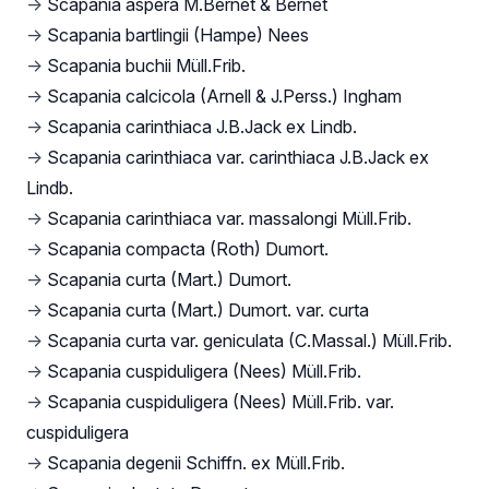
→
Scapania aspera M.Bernet & Bernet
→
Scapania bartlingii (Hampe) Nees
→
Scapania buchii Müll.Frib.
→
Scapania calcicola (Arnell & J.Perss.) Ingham
→
Scapania carinthiaca J.B.Jack ex Lindb.
→
Scapania carinthiaca var. carinthiaca J.B.Jack ex
Lindb.
→
Scapania carinthiaca var. massalongi Müll.Frib.
→
Scapania compacta (Roth) Dumort.
→
Scapania curta (Mart.) Dumort.
→
Scapania curta (Mart.) Dumort. var. curta
→
Scapania curta var. geniculata (C.Massal.) Müll.Frib.
→
Scapania cuspiduligera (Nees) Müll.Frib.
→
Scapania cuspiduligera (Nees) Müll.Frib. var.
cuspiduligera
→
Scapania degenii Schiffn. ex Müll.Frib.