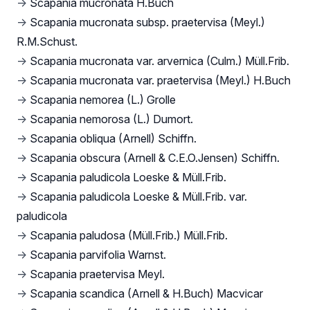
→
Scapania mucronata H.Buch
→
Scapania mucronata subsp. praetervisa (Meyl.)
R.M.Schust.
→
Scapania mucronata var. arvernica (Culm.) Müll.Frib.
→
Scapania mucronata var. praetervisa (Meyl.) H.Buch
→
Scapania nemorea (L.) Grolle
→
Scapania nemorosa (L.) Dumort.
→
Scapania obliqua (Arnell) Schiffn.
→
Scapania obscura (Arnell & C.E.O.Jensen) Schiffn.
→
Scapania paludicola Loeske & Müll.Frib.
→
Scapania paludicola Loeske & Müll.Frib. var.
paludicola
→
Scapania paludosa (Müll.Frib.) Müll.Frib.
→
Scapania parvifolia Warnst.
→
Scapania praetervisa Meyl.
→
Scapania scandica (Arnell & H.Buch) Macvicar