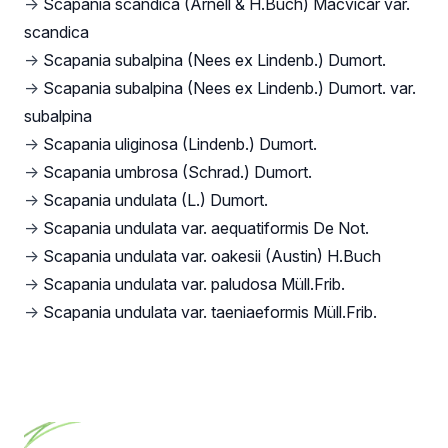
→
Scapania scandica (Arnell & H.Buch) Macvicar var.
scandica
→
Scapania subalpina (Nees ex Lindenb.) Dumort.
→
Scapania subalpina (Nees ex Lindenb.) Dumort. var.
subalpina
→
Scapania uliginosa (Lindenb.) Dumort.
→
Scapania umbrosa (Schrad.) Dumort.
→
Scapania undulata (L.) Dumort.
→
Scapania undulata var. aequatiformis De Not.
→
Scapania undulata var. oakesii (Austin) H.Buch
→
Scapania undulata var. paludosa Müll.Frib.
→
Scapania undulata var. taeniaeformis Müll.Frib.
Footer