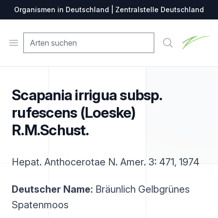
Organismen in Deutschland | Zentralstelle Deutschland
Zentralste
Open menu
Suche
Scapania irrigua subsp.
rufescens (Loeske)
R.M.Schust.
Hepat. Anthocerotae N. Amer. 3: 471, 1974
Deutscher Name:
Bräunlich Gelbgrünes
Spatenmoos