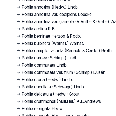
→
Pohlia annotina (Hedw.) Lindb.
→
Pohlia annotina var. decipiens Loeske
→
Pohlia annotina var. glareola (R.Ruthe & Grebe) Wa
→
Pohlia arctica R.Br.
→
Pohlia berninae Herzog & Podp.
→
Pohlia bulbifera (Warnst.) Warnst.
→
Pohlia camptotrachela (Renauld & Cardot) Broth.
→
Pohlia carnea (Schimp.) Lindb.
→
Pohlia commutata Lindb.
→
Pohlia commutata var. filum (Schimp.) Dusén
→
Pohlia cruda (Hedw.) Lindb.
→
Pohlia cucullata (Schwägr.) Lindb.
→
Pohlia delicatula (Hedw.) Grout
→
Pohlia drummondii (Müll.Hal.) A.L.Andrews
→
Pohlia elongata Hedw.
→
Pohlia elongata Hedw. var. elongata