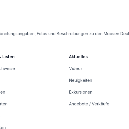
e Verbreitungsangaben, Fotos und Beschreibungen zu den Moosen Deu
& Listen
Aktuelles
achweise
Videos
Neuigkeiten
ten
Exkursionen
rten
Angebote / Verkäufe
s
rten