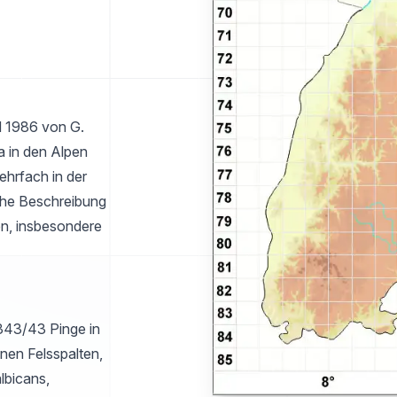
d 1986 von G.
a in den Alpen
ehrfach in der
che Beschreibung
en, insbesondere
5343/43 Pinge in
nen Felsspalten,
lbicans,