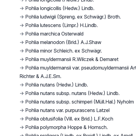
→
Pohlia longicollis (Hedw.) Lindb.
→
Pohlia ludwigii (Spreng. ex Schwägr.) Broth.
→
Pohlia lutescens (Limpr.) H.Lindb.
→
Pohlia marchica Osterwald
→
Pohlia melanodon (Brid.) A.J.Shaw
→
Pohlia minor Schleich. ex Schwägr.
→
Pohlia muyldermansii R.Wilczek & Demaret
→
Pohlia muyldermansii var. pseudomuyldermansii Ar
Richter & A.J.E.Sm.
→
Pohlia nutans (Hedw.) Lindb.
→
Pohlia nutans subsp. nutans (Hedw.) Lindb.
→
Pohlia nutans subsp. schimperi (Müll.Hal.) Nyholm
→
Pohlia nutans var. purpurascens Latzel
→
Pohlia obtusifolia (Vill. ex Brid.) L.F.Koch
→
Pohlia polymorpha Hoppe & Hornsch.
→
Pohlia proligera (Lindb. ex Breidl.) Lindb. ex Arnell