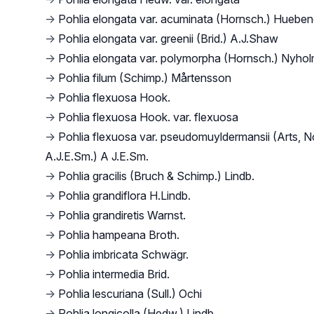
→
Pohlia elongata var. acuminata (Hornsch.) Hueben
→
Pohlia elongata var. greenii (Brid.) A.J.Shaw
→
Pohlia elongata var. polymorpha (Hornsch.) Nyho
→
Pohlia filum (Schimp.) Mårtensson
→
Pohlia flexuosa Hook.
→
Pohlia flexuosa Hook. var. flexuosa
→
Pohlia flexuosa var. pseudomuyldermansii (Arts, N
A.J.E.Sm.) A J.E.Sm.
→
Pohlia gracilis (Bruch & Schimp.) Lindb.
→
Pohlia grandiflora H.Lindb.
→
Pohlia grandiretis Warnst.
→
Pohlia hampeana Broth.
→
Pohlia imbricata Schwägr.
→
Pohlia intermedia Brid.
→
Pohlia lescuriana (Sull.) Ochi
→
Pohlia longicolla (Hedw.) Lindb.