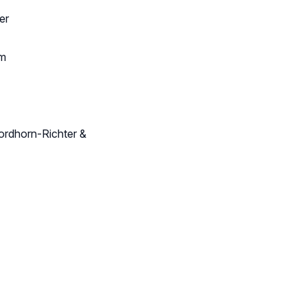
er
lm
ordhorn-Richter &