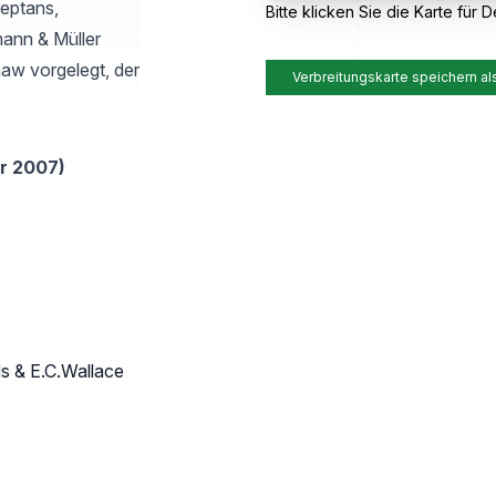
reptans,
Bitte klicken Sie die Karte für De
mann & Müller
aw vorgelegt, der
Verbreitungskarte speichern al
r 2007)
ds & E.C.Wallace