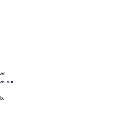
ews
ws var.
b.