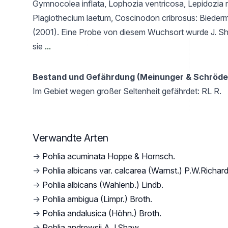
Gymnocolea inflata, Lophozia ventricosa, Lepidozia 
Plagiothecium laetum, Coscinodon cribrosus: Bieder
(2001). Eine Probe von diesem Wuchsort wurde J. Sh
sie
...
Bestand und Gefährdung (Meinunger & Schröde
Im Gebiet wegen großer Seltenheit gefährdet: RL R.
Verwandte Arten
→
Pohlia acuminata Hoppe & Hornsch.
→
Pohlia albicans var. calcarea (Warnst.) P.W.Richar
→
Pohlia albicans (Wahlenb.) Lindb.
→
Pohlia ambigua (Limpr.) Broth.
→
Pohlia andalusica (Höhn.) Broth.
→
Pohlia andrewsii A.J.Shaw