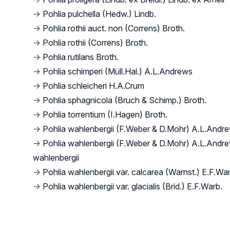
→
Pohlia pulchella (Hedw.) Lindb.
→
Pohlia rothii auct. non (Correns) Broth.
→
Pohlia rothii (Correns) Broth.
→
Pohlia rutilans Broth.
→
Pohlia schimperi (Müll.Hal.) A.L.Andrews
→
Pohlia schleicheri H.A.Crum
→
Pohlia sphagnicola (Bruch & Schimp.) Broth.
→
Pohlia torrentium (I.Hagen) Broth.
→
Pohlia wahlenbergii (F.Weber & D.Mohr) A.L.Andr
→
Pohlia wahlenbergii (F.Weber & D.Mohr) A.L.Andre
wahlenbergii
→
Pohlia wahlenbergii var. calcarea (Warnst.) E.F.War
→
Pohlia wahlenbergii var. glacialis (Brid.) E.F.Warb.
Footer