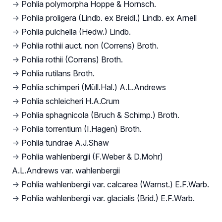
→
Pohlia polymorpha Hoppe & Hornsch.
→
Pohlia proligera (Lindb. ex Breidl.) Lindb. ex Arnell
→
Pohlia pulchella (Hedw.) Lindb.
→
Pohlia rothii auct. non (Correns) Broth.
→
Pohlia rothii (Correns) Broth.
→
Pohlia rutilans Broth.
→
Pohlia schimperi (Müll.Hal.) A.L.Andrews
→
Pohlia schleicheri H.A.Crum
→
Pohlia sphagnicola (Bruch & Schimp.) Broth.
→
Pohlia torrentium (I.Hagen) Broth.
→
Pohlia tundrae A.J.Shaw
→
Pohlia wahlenbergii (F.Weber & D.Mohr)
A.L.Andrews var. wahlenbergii
→
Pohlia wahlenbergii var. calcarea (Warnst.) E.F.Warb.
→
Pohlia wahlenbergii var. glacialis (Brid.) E.F.Warb.