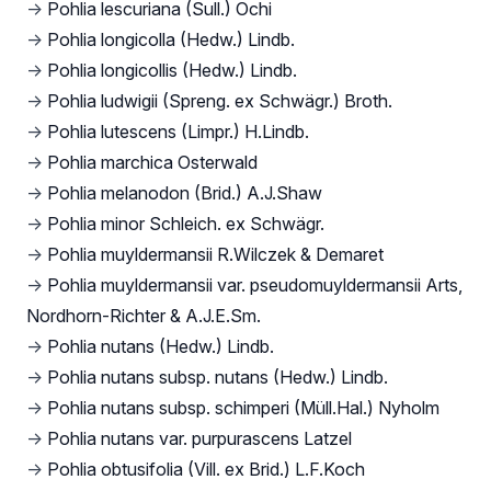
→
Pohlia lescuriana (Sull.) Ochi
→
Pohlia longicolla (Hedw.) Lindb.
→
Pohlia longicollis (Hedw.) Lindb.
→
Pohlia ludwigii (Spreng. ex Schwägr.) Broth.
→
Pohlia lutescens (Limpr.) H.Lindb.
→
Pohlia marchica Osterwald
→
Pohlia melanodon (Brid.) A.J.Shaw
→
Pohlia minor Schleich. ex Schwägr.
→
Pohlia muyldermansii R.Wilczek & Demaret
→
Pohlia muyldermansii var. pseudomuyldermansii Arts,
Nordhorn-Richter & A.J.E.Sm.
→
Pohlia nutans (Hedw.) Lindb.
→
Pohlia nutans subsp. nutans (Hedw.) Lindb.
→
Pohlia nutans subsp. schimperi (Müll.Hal.) Nyholm
→
Pohlia nutans var. purpurascens Latzel
→
Pohlia obtusifolia (Vill. ex Brid.) L.F.Koch