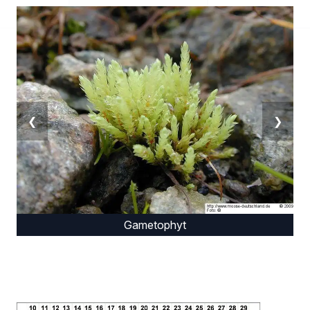
❮
❯
Gametophyt