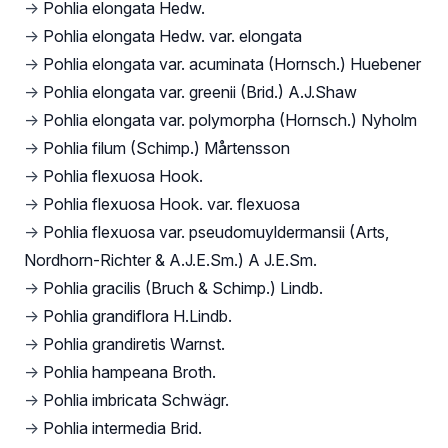
→
Pohlia elongata Hedw.
→
Pohlia elongata Hedw. var. elongata
→
Pohlia elongata var. acuminata (Hornsch.) Huebener
→
Pohlia elongata var. greenii (Brid.) A.J.Shaw
→
Pohlia elongata var. polymorpha (Hornsch.) Nyholm
→
Pohlia filum (Schimp.) Mårtensson
→
Pohlia flexuosa Hook.
→
Pohlia flexuosa Hook. var. flexuosa
→
Pohlia flexuosa var. pseudomuyldermansii (Arts,
Nordhorn-Richter & A.J.E.Sm.) A J.E.Sm.
→
Pohlia gracilis (Bruch & Schimp.) Lindb.
→
Pohlia grandiflora H.Lindb.
→
Pohlia grandiretis Warnst.
→
Pohlia hampeana Broth.
→
Pohlia imbricata Schwägr.
→
Pohlia intermedia Brid.