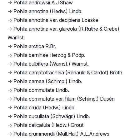
→
Pohlia andrewsii A.J.Shaw
→
Pohlia annotina (Hedw.) Lindb.
→
Pohlia annotina var. decipiens Loeske
→
Pohlia annotina var. glareola (R.Ruthe & Grebe)
Warnst.
→
Pohlia arctica R.Br.
→
Pohlia berninae Herzog & Podp.
→
Pohlia bulbifera (Warnst.) Warnst.
→
Pohlia camptotrachela (Renauld & Cardot) Broth.
→
Pohlia carnea (Schimp.) Lindb.
→
Pohlia commutata Lindb.
→
Pohlia commutata var. filum (Schimp.) Dusén
→
Pohlia cruda (Hedw.) Lindb.
→
Pohlia cucullata (Schwägr.) Lindb.
→
Pohlia delicatula (Hedw.) Grout
→
Pohlia drummondii (Müll.Hal.) A.L.Andrews