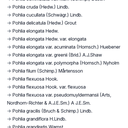
→
Pohlia cruda (Hedw.) Lindb.
→
Pohlia cucullata (Schwägr.) Lindb.
→
Pohlia delicatula (Hedw.) Grout
→
Pohlia elongata Hedw.
→
Pohlia elongata Hedw. var. elongata
→
Pohlia elongata var. acuminata (Hornsch.) Huebener
→
Pohlia elongata var. greenii (Brid.) A.J.Shaw
→
Pohlia elongata var. polymorpha (Hornsch.) Nyholm
→
Pohlia filum (Schimp.) Mårtensson
→
Pohlia flexuosa Hook.
→
Pohlia flexuosa Hook. var. flexuosa
→
Pohlia flexuosa var. pseudomuyldermansii (Arts,
Nordhorn-Richter & A.J.E.Sm.) A J.E.Sm.
→
Pohlia gracilis (Bruch & Schimp.) Lindb.
→
Pohlia grandiflora H.Lindb.
→
Pohlia grandiretis Warnst.