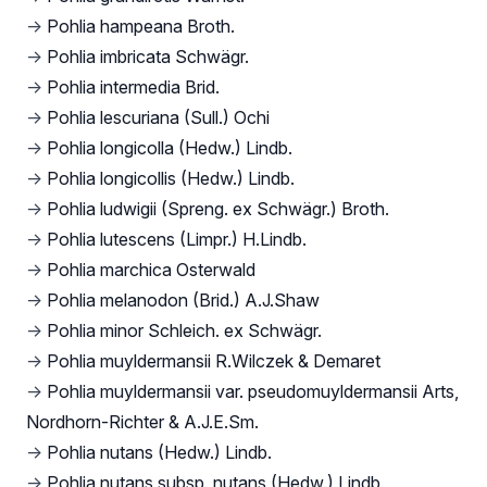
→
Pohlia hampeana Broth.
→
Pohlia imbricata Schwägr.
→
Pohlia intermedia Brid.
→
Pohlia lescuriana (Sull.) Ochi
→
Pohlia longicolla (Hedw.) Lindb.
→
Pohlia longicollis (Hedw.) Lindb.
→
Pohlia ludwigii (Spreng. ex Schwägr.) Broth.
→
Pohlia lutescens (Limpr.) H.Lindb.
→
Pohlia marchica Osterwald
→
Pohlia melanodon (Brid.) A.J.Shaw
→
Pohlia minor Schleich. ex Schwägr.
→
Pohlia muyldermansii R.Wilczek & Demaret
→
Pohlia muyldermansii var. pseudomuyldermansii Arts,
Nordhorn-Richter & A.J.E.Sm.
→
Pohlia nutans (Hedw.) Lindb.
→
Pohlia nutans subsp. nutans (Hedw.) Lindb.