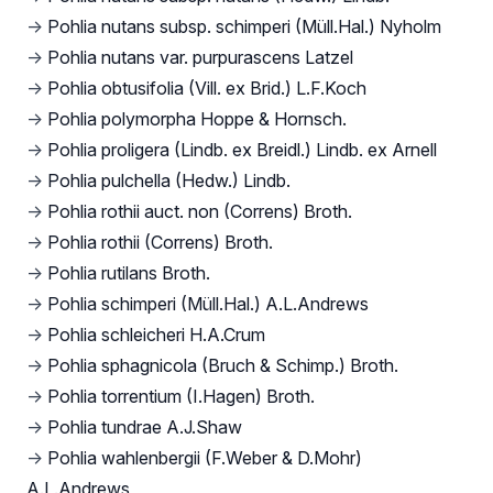
→
Pohlia nutans subsp. schimperi (Müll.Hal.) Nyholm
→
Pohlia nutans var. purpurascens Latzel
→
Pohlia obtusifolia (Vill. ex Brid.) L.F.Koch
→
Pohlia polymorpha Hoppe & Hornsch.
→
Pohlia proligera (Lindb. ex Breidl.) Lindb. ex Arnell
→
Pohlia pulchella (Hedw.) Lindb.
→
Pohlia rothii auct. non (Correns) Broth.
→
Pohlia rothii (Correns) Broth.
→
Pohlia rutilans Broth.
→
Pohlia schimperi (Müll.Hal.) A.L.Andrews
→
Pohlia schleicheri H.A.Crum
→
Pohlia sphagnicola (Bruch & Schimp.) Broth.
→
Pohlia torrentium (I.Hagen) Broth.
→
Pohlia tundrae A.J.Shaw
→
Pohlia wahlenbergii (F.Weber & D.Mohr)
A.L.Andrews