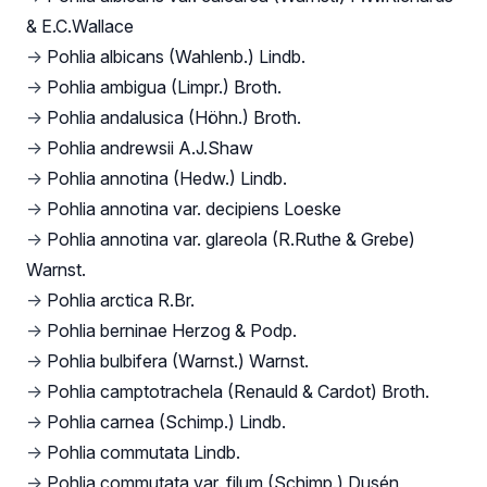
& E.C.Wallace
→
Pohlia albicans (Wahlenb.) Lindb.
→
Pohlia ambigua (Limpr.) Broth.
→
Pohlia andalusica (Höhn.) Broth.
→
Pohlia andrewsii A.J.Shaw
→
Pohlia annotina (Hedw.) Lindb.
→
Pohlia annotina var. decipiens Loeske
→
Pohlia annotina var. glareola (R.Ruthe & Grebe)
Warnst.
→
Pohlia arctica R.Br.
→
Pohlia berninae Herzog & Podp.
→
Pohlia bulbifera (Warnst.) Warnst.
→
Pohlia camptotrachela (Renauld & Cardot) Broth.
→
Pohlia carnea (Schimp.) Lindb.
→
Pohlia commutata Lindb.
→
Pohlia commutata var. filum (Schimp.) Dusén