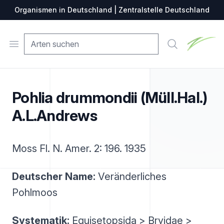
Organismen in Deutschland | Zentralstelle Deutschland
Zentralste
Open menu
Suche
Pohlia drummondii (Müll.Hal.)
A.L.Andrews
Moss Fl. N. Amer. 2: 196. 1935
Deutscher Name:
Veränderliches
Pohlmoos
Systematik:
Equisetopsida > Bryidae >