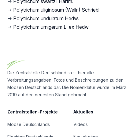
→
Polytrichum swartzii Hartm.
→
Polytrichum uliginosum (Wallr.) Schriebl
→
Polytrichum undulatum Hedw.
→
Polytrichum urnigerum L. ex Hedw.
Footer
Die Zentralstelle Deutschland stellt hier alle
Verbreitungsangaben, Fotos und Beschreibungen zu den
Moosen Deutschlands dar. Die Nomenklatur wurde im März
2019 auf den neuesten Stand gebracht.
Zentralstellen-Projekte
Aktuelles
Moose Deutschlands
Videos
Flechten Deutschlands
Neuigkeiten