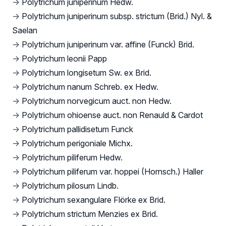
→
Polytrichum juniperinum Hedw.
→
Polytrichum juniperinum subsp. strictum (Brid.) Nyl. &
Saelan
→
Polytrichum juniperinum var. affine (Funck) Brid.
→
Polytrichum leonii Papp
→
Polytrichum longisetum Sw. ex Brid.
→
Polytrichum nanum Schreb. ex Hedw.
→
Polytrichum norvegicum auct. non Hedw.
→
Polytrichum ohioense auct. non Renauld & Cardot
→
Polytrichum pallidisetum Funck
→
Polytrichum perigoniale Michx.
→
Polytrichum piliferum Hedw.
→
Polytrichum piliferum var. hoppei (Hornsch.) Haller
→
Polytrichum pilosum Lindb.
→
Polytrichum sexangulare Flörke ex Brid.
→
Polytrichum strictum Menzies ex Brid.