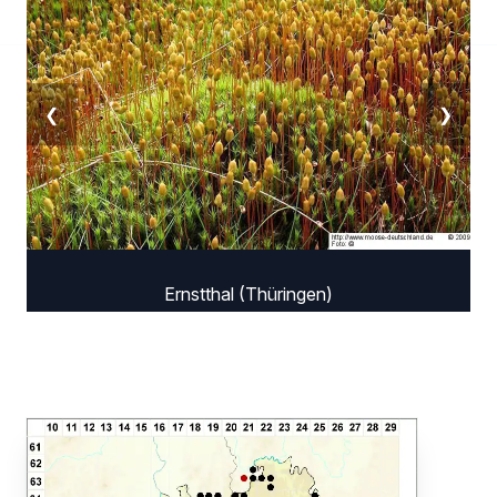
❮
❯
Ernstthal (Thüringen)